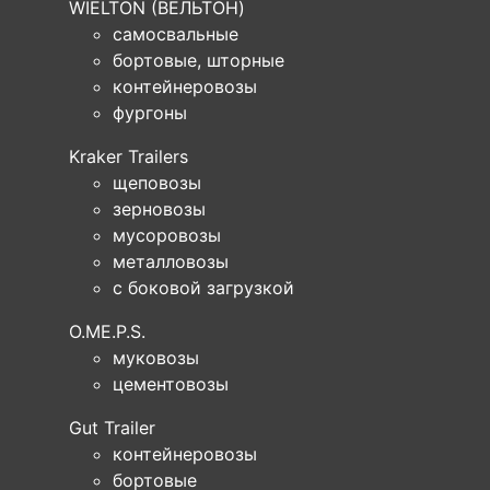
WIELTON (ВЕЛЬТОН)
самосвальные
бортовые, шторные
контейнеровозы
фургоны
Kraker Trailers
щеповозы
зерновозы
мусоровозы
металловозы
с боковой загрузкой
O.ME.P.S.
муковозы
цементовозы
Gut Trailer
контейнеровозы
бортовые